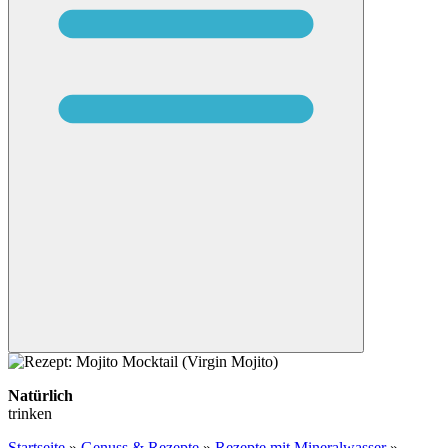
Natürlich
trinken
Startseite
»
Genuss & Rezepte
»
Rezepte mit Mineralwasser
»