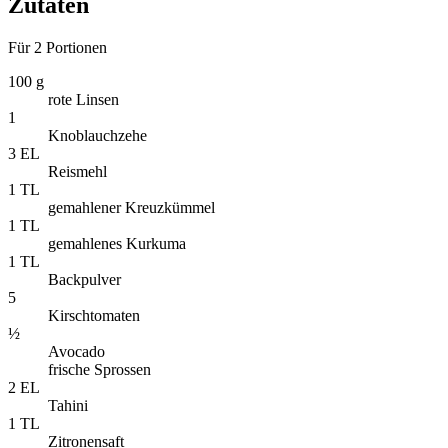
Zutaten
Für 2 Portionen
100 g
rote Linsen
1
Knoblauchzehe
3 EL
Reismehl
1 TL
gemahlener Kreuzkümmel
1 TL
gemahlenes Kurkuma
1 TL
Backpulver
5
Kirschtomaten
½
Avocado
frische Sprossen
2 EL
Tahini
1 TL
Zitronensaft