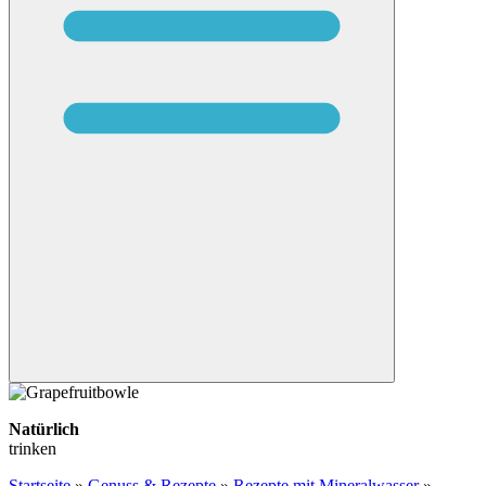
Natürlich
trinken
Startseite
»
Genuss & Rezepte
»
Rezepte mit Mineralwasser
»