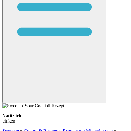
Natürlich
trinken
Startseite
»
Genuss & Rezepte
»
Rezepte mit Mineralwasser
»