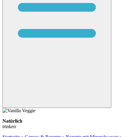
Natürlich
trinken
Startseite
»
Genuss & Rezepte
»
Rezepte mit Mineralwasser
»