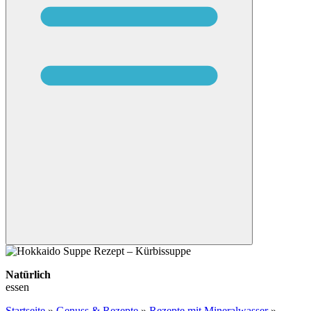
Natürlich
essen
Startseite
»
Genuss & Rezepte
»
Rezepte mit Mineralwasser
»