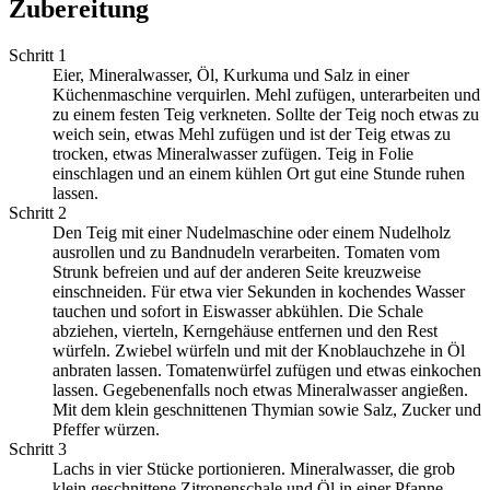
Zubereitung
Schritt 1
Eier, Mineralwasser, Öl, Kurkuma und Salz in einer
Küchenmaschine verquirlen. Mehl zufügen, unterarbeiten und
zu einem festen Teig verkneten. Sollte der Teig noch etwas zu
weich sein, etwas Mehl zufügen und ist der Teig etwas zu
trocken, etwas Mineralwasser zufügen. Teig in Folie
einschlagen und an einem kühlen Ort gut eine Stunde ruhen
lassen.
Schritt 2
Den Teig mit einer Nudelmaschine oder einem Nudelholz
ausrollen und zu Bandnudeln verarbeiten. Tomaten vom
Strunk befreien und auf der anderen Seite kreuzweise
einschneiden. Für etwa vier Sekunden in kochendes Wasser
tauchen und sofort in Eiswasser abkühlen. Die Schale
abziehen, vierteln, Kerngehäuse entfernen und den Rest
würfeln. Zwiebel würfeln und mit der Knoblauchzehe in Öl
anbraten lassen. Tomatenwürfel zufügen und etwas einkochen
lassen. Gegebenenfalls noch etwas Mineralwasser angießen.
Mit dem klein geschnittenen Thymian sowie Salz, Zucker und
Pfeffer würzen.
Schritt 3
Lachs in vier Stücke portionieren. Mineralwasser, die grob
klein geschnittene Zitronenschale und Öl in einer Pfanne