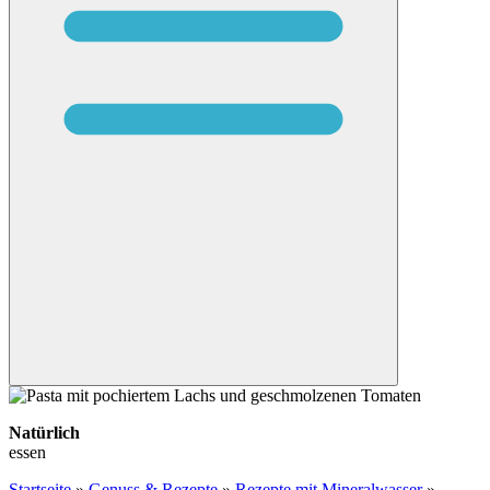
Natürlich
essen
Startseite
»
Genuss & Rezepte
»
Rezepte mit Mineralwasser
»